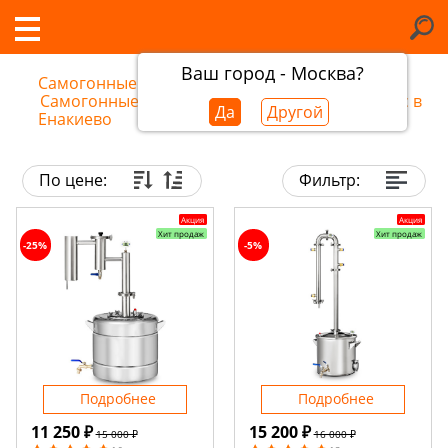
Ваш город - Москва?
Самогонные аппараты в Енакиево
/
Самогонные аппараты и дистилляторы Феникс в
Да
Другой
Енакиево
По цене:
Фильтр:
Акция
Акция
Хит продаж
Хит продаж
-25%
-5%
Подробнее
Подробнее
11 250 ₽
15 200 ₽
15 000 ₽
16 000 ₽